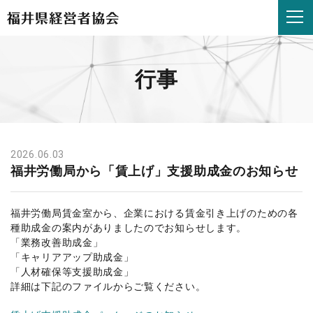
福
井
労
働
局
行事
か
ら
「賃
上
げ」
支
2026.06.03
援
福井労働局から「賃上げ」支援助成金のお知らせ
助
成
金
福井労働局賃金室から、企業における賃金引き上げのための各
の
種助成金の案内がありましたのでお知らせします。
お
「業務改善助成金」
知
「キャリアアップ助成金」
ら
「人材確保等支援助成金」
せ
詳細は下記のファイルからご覧ください。
|