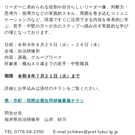
者
リーダーに求められる役割や自分らしいリーダー像、判断力・
協
思考力・指導力などの実践的スキル、周囲を巻き込むコミュニ
会
ケーション力など、現場ですぐに活用できる内容を体系的に学
ぶ、若手・中堅の方々が次のステップへ踏み出す実践的な学び
の場となっております。
日程：令和８年８月２５日（火）～２６日（水）
会場：自治研修所
内容：講義、グループワーク
対象者：概ね４０歳までの若手・中堅職員
期限
令和８年７月２１日（火）まで
詳細とお申込みは添付のチラシをご覧ください。
県・市町・民間企業合同研修募集チラシ
問合せ先
福井県自治研修所 山岸、砂川
TEL:0776-58-2350 E-mail:jichiken@pref.fukui.lg.jp