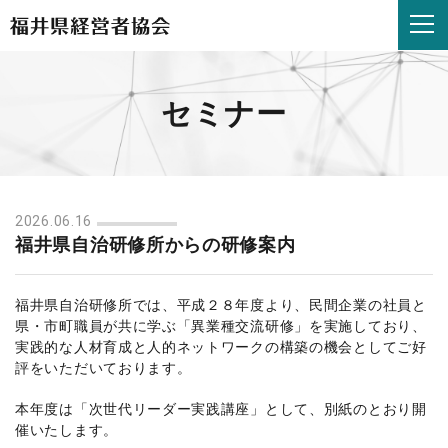
福
井
県
自
治
セミナー
研
修
所
か
ら
の
2026.06.16
研
福井県自治研修所からの研修案内
修
案
内
福井県自治研修所では、平成２８年度より、民間企業の社員と
|
県・市町職員が共に学ぶ「異業種交流研修」を実施しており、
福
実践的な人材育成と人的ネットワークの構築の機会としてご好
井
評をいただいております。
県
経
本年度は「次世代リーダー実践講座」として、別紙のとおり開
営
催いたします。