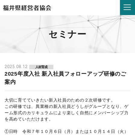
2025
年
度
入
社
セミナー
新
入
社
員
フ
ォ
2025.08.12
人材育成
ロ
2025年度入社 新入社員フォローアップ研修のご
ー
案内
ア
ッ
プ
大切に育てていきたい新入社員のための２次研修です。
研
この研修では、異業種の新入社員どうしがグループとなり、ゲ
修
ーム形式のカリキュラムにより楽しく自然にメンバーシップ力
の
を高めていただけます。
ご
案
①日時 令和７年１０月６日（月）または１０月１４日（火）