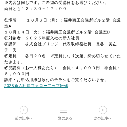
内
※内容は同じです。ご希望の受講日をお選びください。
|
両日とも１３：３０～１７：００
福
井
②場所 １０月６日（月）：福井商工会議所ビル２階 会議
県
室A
経
１０月１４日（火）：福井商工会議所ビル２階 会議室D
営
③対象者 ２０２５年度入社の新入社員
者
④講師 株式会社ブリッジ 代表取締役社長 長谷 美左
協
子 氏
会
⑤定員 各日２０名 ※定員になり次第、締め切らせていた
だきます。
⑥受講料（お一人様あたり） 会員：４，０００円 非会員：
８，０００円
詳細・お申込用紙は添付のチラシをご覧くださいませ。
2025新入社員フォローアップ研修
前の記事へ
一覧に戻る
次の記事へ