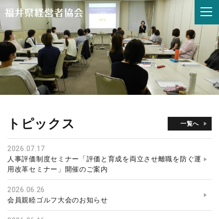
福
井
県
経
営
者
協
会
トピックス
一覧へ
2026.07.17
人事評価制度セミナー「評価と育成を両立させ離職を防ぐ運
用改革セミナー」開催のご案内
2026.06.26
会員親睦ゴルフ大会のお知らせ