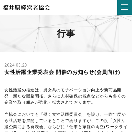
女
性
活
躍
企
行事
業
発
表
会
開
催
2024.03.28
の
女性活躍企業発表会 開催のお知らせ(会員向け)
お
知
ら
女性活躍の推進は、男女共のモチベーション向上や新商品開
せ
発・新たな販路開拓、さらに人材確保の観点などからも多くの
(会
企業で取り組みが強化・拡大されております。
員
向
当協会においても「働く女性活躍委員会」を設け、一昨年度か
け)
ら諸活動を展開しているところでありますが、この度「女性活
|
躍企業による発表会」ならびに「仕事と家庭の両立(ワークライ