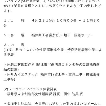
福
フバランス)体験発表会」を下記のとおり開催いたしますので、
井
ぜひ従業員の皆様とともにご出席くださるようご案内申し上げ
県
ます。
経
１．日 時 ４月２３日(火) １０時００分 ～ １１時３０
営
分
者
協
２．会 場 福井商工会議所ビル 地下 国際ホール
会
３．内 容
(1)福井県の「ふくい女性活躍推進企業」優良活動表彰企業によ
る発表
・㈱鯖江村田製作所 [鯖江市] (高周波コネクタ等の金属機構商
品の製造)
・㈱サカイエステック [福井市] (管工事・空調工事・機械設備
工事等)
(2)ワークライフバランス体験発表
・福井県未来創造部女性活躍課 課長 田中 智美 氏
＊参加申し込みは、会員宛にお送りした案内状またはメールに