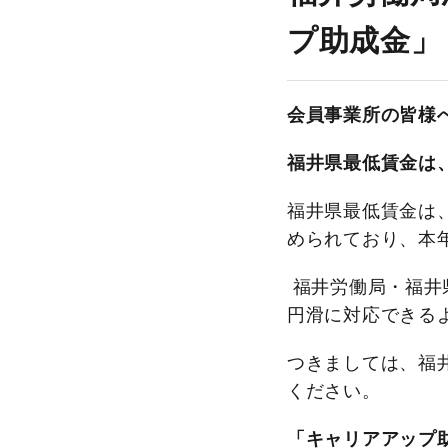
に
プ助成金」
「キ
ャ
リ
会員事業所の皆様
ア
ア
福井県最低賃金は、
ッ
プ
福井県最低賃金は、
助
められており、本
成
福井労働局・福井
金」
円滑に対応できる
「業
務
つきましては、福
改
ください。
善
助
「キャリアアップ