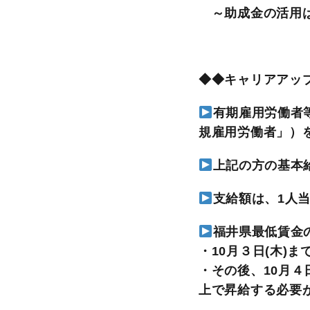
成
～助成金の活用は
金」
活
用
◆◆キャリアアッ
の
お
有期雇用労働者
知
規雇用労働者」）
ら
せ
上記の方の基本
|
支給額は、1人当
福
井
福井県最低賃金
県
・10
月３日(木)
経
・
その後、10月４
営
上で昇給する必要
者