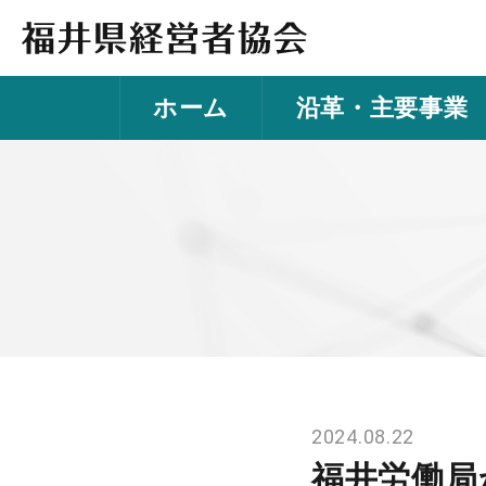
福
井
労
ホーム
沿革・主要事業
働
局
か
ら
最
低
賃
金
改
正
な
2024.08.22
ら
び
福井労働局