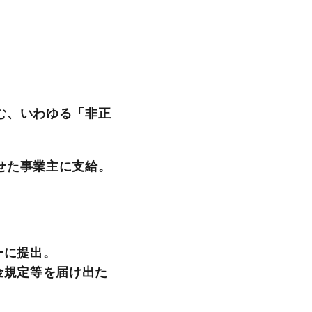
む、いわゆる「非正
せた事業主に支給。
ーに提出。
金規定等を届け出た