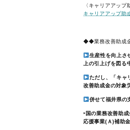
協
〈キャリアアップ
会
キャリアアップ助
◆◆業務改善助成
生産性を向上さ
上の引上げを図る
ただし、「キャ
改善助成金の対象
併せて福井県の
‣
国の
業務改善助成
応援事業(Ａ)補助