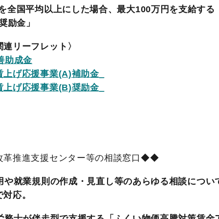
を全国平均以上にした場合、最大100万円を支給する
)奨励金」
関連リーフレット〉
善助成金
上げ応援事業(A)補助金_
上げ応援事業(B)奨励金_
改革推進支援センター等の相談窓口◆◆
用や就業規則の作成・見直し等のあらゆる相談につい
で対応。
労務士が伴走型で支援する「ふくい物価高騰対策賃金