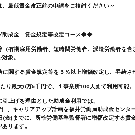
、最低賃金改正前の申請をご検討ください～
プ助成金 賃金規定等改定コース◆◆
等（有期雇用労働者、短時間労働者、派遣労働者を含
を対象。
給に関する賃金規定等を３％以上増額改定し、昇給さ
たり最大6万5千円で、１事業所100人まで利用可能。
の引上げを理由とした助成金利用では、
までに、キャリアアップ計画を福井労働局助成金センタ
日(金)までに、所轄労働基準監督署に増額改定する賃
があります。