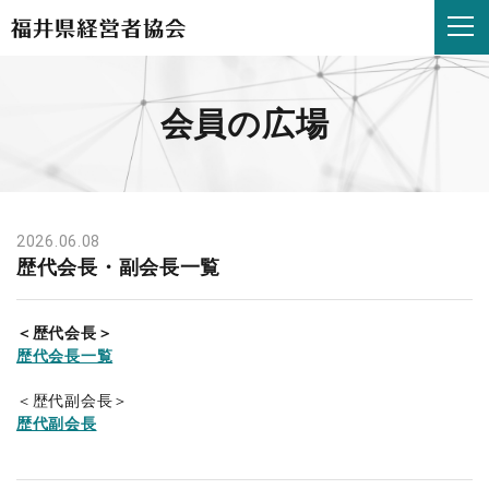
歴
代
会
長・
副
会員の広場
会
長
一
覧
|
福
2026.06.08
井
歴代会長・副会長一覧
県
経
営
＜歴代会長＞
者
歴代会長一覧
協
会
＜歴代副会長＞
歴代副会長