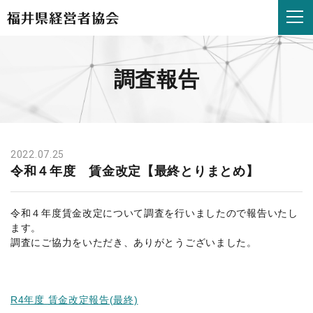
令
和
４
年
度
調査報告
賃
金
改
定
【最
終
2022.07.25
と
令和４年度 賃金改定【最終とりまとめ】
り
ま
と
令和４年度賃金改定について調査を行いましたので報告いたし
め】
ます。
|
調査にご協力をいただき、ありがとうございました。
福
井
県
R4年度 賃金改定報告(最終)
経