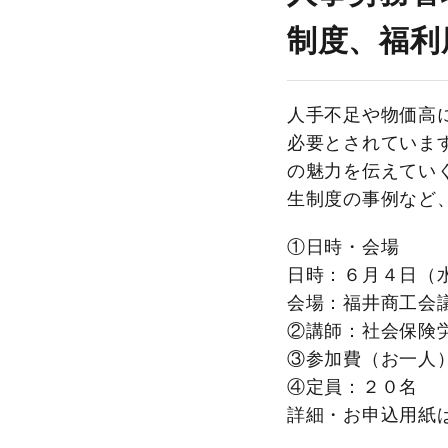
に
制度、福利
繋
が
る
人手不足や物価高
賃
必要とされていま
金
の魅力を伝えてい
制
生制度の事例など
度、
福
①日時・会場
利
日時：６月４日（
厚
会場：福井商工会
生
②講師：社会保険
制
③参加費（お一人
度
④定員：２０名
の
詳細・お申込用紙
ポ