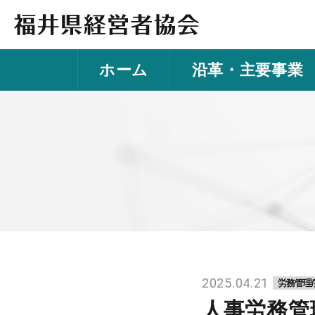
人
事
労
ホーム
沿革・主要事業
務
管
理
セ
ミ
ナ
ー
「人
材
確
保・
2025.04.21
労務管理
定
着
人事労務管