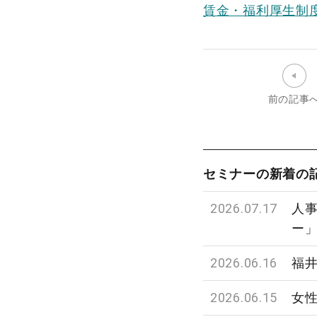
イ
賃金・福利厚生制
ン
ト」
の
ご
前の記事
案
内
|
福
セミナーの新着の
井
県
2026.07.17
人
経
ー
営
2026.06.16
福
者
協
2026.06.15
女
会