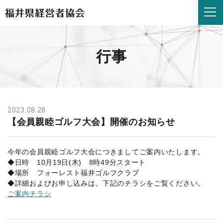
【会
員
親
睦
ゴ
行事
ル
フ
大
会】
開
催
2023.08.28
の
【会員親睦ゴルフ大会】開催のお知らせ
お
知
ら
今年の会員親睦ゴルフ大会につきましてご案内いたします。
せ
◆日時 10月19日(木) 8時49分スタート
|
◆場所 フォーレスト福井ゴルフクラブ
福
◆詳細およびお申し込みは、下記のチラシをご覧ください。
井
ご案内チラシ
県
経